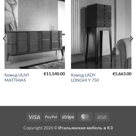
€
11,540.00
€
5,663.00
Комод ULIVI
Комод LADY
MATTHIAS
LONGHI Y 750
Visa
PayPal
Stripe
MasterCard
Cash
On
Copyright 2026 ©
Итальянская мебель в КЗ
Delivery