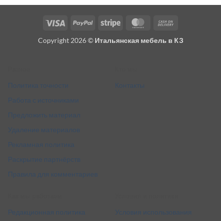
Visa
PayPal
Stripe
MasterCard
Cash
On
Copyright 2026 ©
Итальянская мебель в КЗ
Delivery
Разное
Кто мы
Политика точности
Контакты
Работа с источниками
Предложить материал
Удаление материалов
Рекламная политика
Раскрытие партнёрств
Правила для комментариев
Как мы работаем
Условия и политики
Редакционная политика
Условия использования