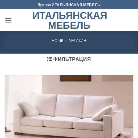
Skip
Лучшая
ИТАЛЬЯНСКАЯ МЕБЕЛЬ
to
ИТАЛЬЯНСКАЯ
content
МЕБЕЛЬ
HOME
»
МАГАЗИН
ФИЛЬТРАЦИЯ