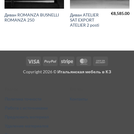
€
8,585.00
Диван ROMANZA BUSNELLI
Диван ATELIER
ROMANZA 250
SAT EXPORT
ATELIER 2 posti
Visa
PayPal
Stripe
MasterCard
Cash
On
Copyright 2026 ©
Итальянская мебель в КЗ
Delivery
Разное
Кто мы
Политика точности
Контакты
Работа с источниками
Предложить материал
Удаление материалов