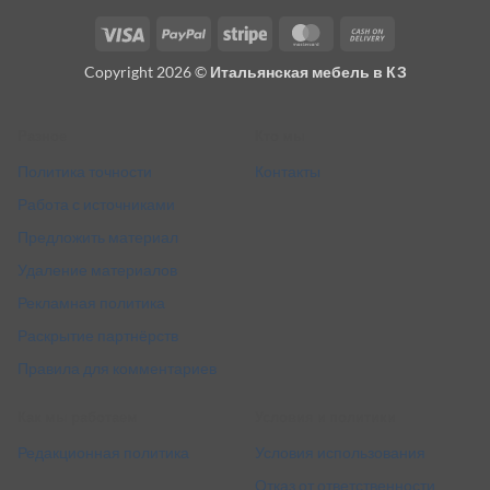
Visa
PayPal
Stripe
MasterCard
Cash
On
Copyright 2026 ©
Итальянская мебель в КЗ
Delivery
Разное
Кто мы
Политика точности
Контакты
Работа с источниками
Предложить материал
Удаление материалов
Рекламная политика
Раскрытие партнёрств
Правила для комментариев
Как мы работаем
Условия и политики
Редакционная политика
Условия использования
Отказ от ответственности