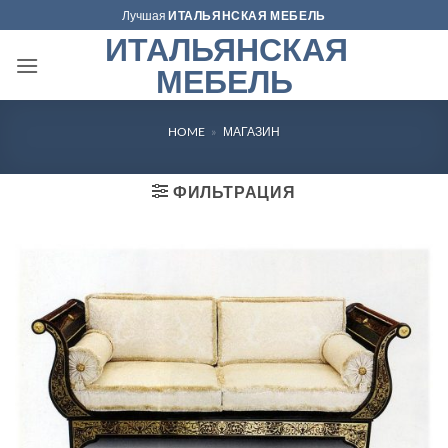
Skip
Лучшая
ИТАЛЬЯНСКАЯ МЕБЕЛЬ
to
ИТАЛЬЯНСКАЯ
content
МЕБЕЛЬ
HOME
»
МАГАЗИН
ФИЛЬТРАЦИЯ