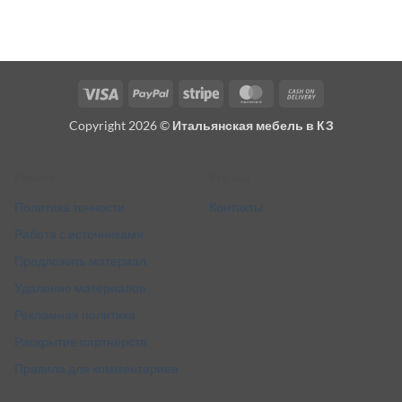
Visa
PayPal
Stripe
MasterCard
Cash
On
Copyright 2026 ©
Итальянская мебель в КЗ
Delivery
Разное
Кто мы
Политика точности
Контакты
Работа с источниками
Предложить материал
Удаление материалов
Рекламная политика
Раскрытие партнёрств
Правила для комментариев