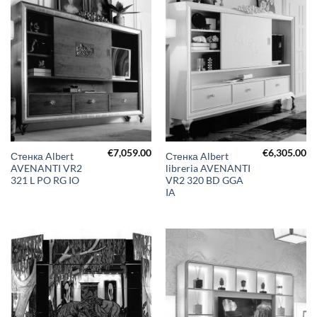
€
7,059.00
€
6,305.00
Стенка Albert
Стенка Albert
AVENANTI VR2
libreria AVENANTI
321 L PO RG IO
VR2 320 BD GGA
IA