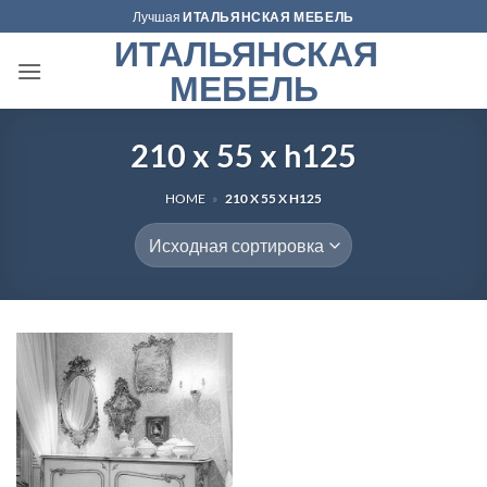
Skip
Лучшая
ИТАЛЬЯНСКАЯ МЕБЕЛЬ
to
ИТАЛЬЯНСКАЯ
content
МЕБЕЛЬ
210 x 55 x h125
HOME
»
210 X 55 X H125