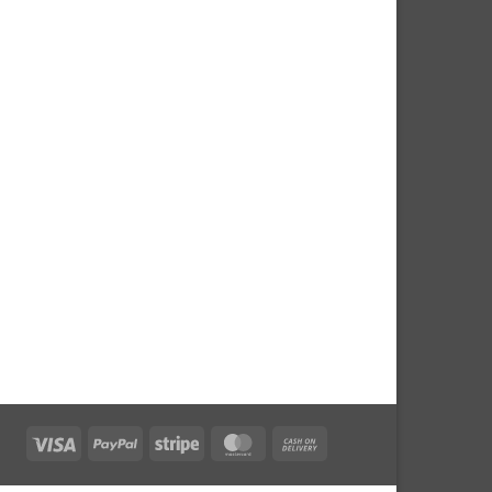
Visa
PayPal
Stripe
MasterCard
Cash
On
Delivery