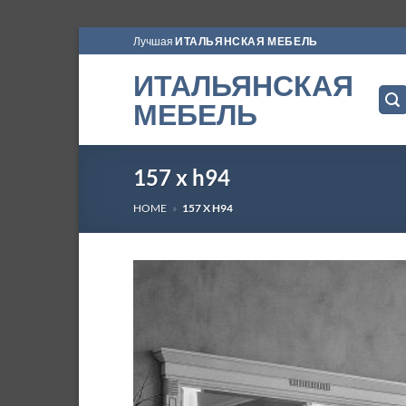
Skip
Лучшая
ИТАЛЬЯНСКАЯ МЕБЕЛЬ
to
ИТАЛЬЯНСКАЯ
content
МЕБЕЛЬ
157 x h94
HOME
»
157 X H94