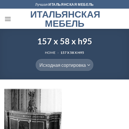
Skip
Лучшая
ИТАЛЬЯНСКАЯ МЕБЕЛЬ
to
ИТАЛЬЯНСКАЯ
content
МЕБЕЛЬ
157 x 58 x h95
HOME
»
157 X 58 X H95