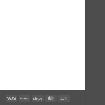
Visa
PayPal
Stripe
MasterCard
Cash
On