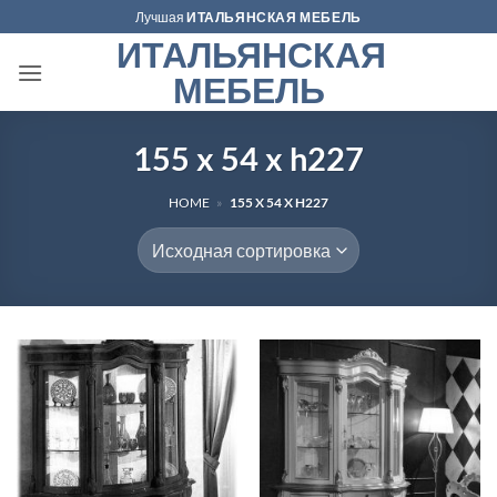
Skip
Лучшая
ИТАЛЬЯНСКАЯ МЕБЕЛЬ
to
ИТАЛЬЯНСКАЯ
content
МЕБЕЛЬ
155 x 54 x h227
HOME
»
155 X 54 X H227