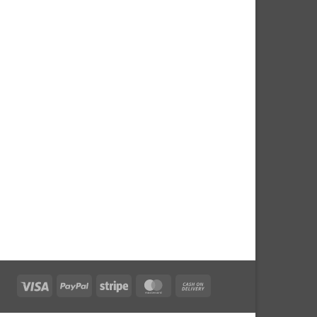
Visa
PayPal
Stripe
MasterCard
Cash
On
Delivery