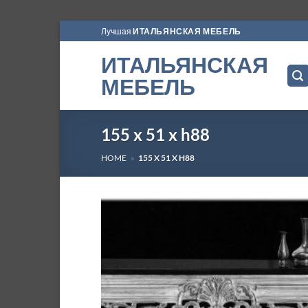
Skip
Лучшая
ИТАЛЬЯНСКАЯ МЕБЕЛЬ
to
ИТАЛЬЯНСКАЯ
content
МЕБЕЛЬ
155 x 51 x h88
HOME
»
155 X 51 X H88