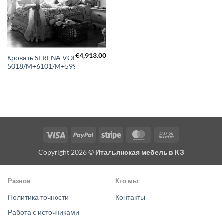
€
4,913.00
Кровать SERENA VOLPI
5018/M+6101/M+5992/M
Visa
PayPal
Stripe
MasterCard
Cash
On
Copyright 2026 ©
Итальянская мебель в КЗ
Delivery
Разное
Кто мы
Политика точности
Контакты
Работа с источниками