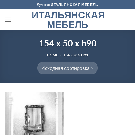
Skip
Лучшая
ИТАЛЬЯНСКАЯ МЕБЕЛЬ
to
ИТАЛЬЯНСКАЯ
content
МЕБЕЛЬ
154 x 50 x h90
HOME
»
154 X 50 X H90