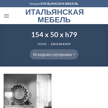
Skip
Лучшая
ИТАЛЬЯНСКАЯ МЕБЕЛЬ
to
ИТАЛЬЯНСКАЯ
content
МЕБЕЛЬ
154 x 50 x h79
HOME
»
154 X 50 X H79