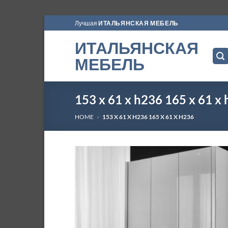
Skip
Лучшая
ИТАЛЬЯНСКАЯ МЕБЕЛЬ
to
ИТАЛЬЯНСКАЯ
content
МЕБЕЛЬ
153 x 61 x h236 165 x 61 x
HOME
»
153 X 61 X H236 165 X 61 X H236