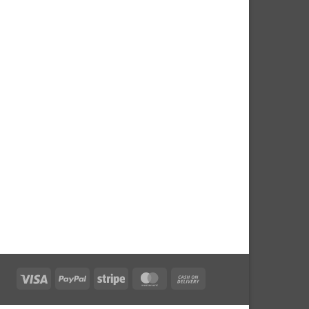
Visa
PayPal
Stripe
MasterCard
Cash
On
Delivery