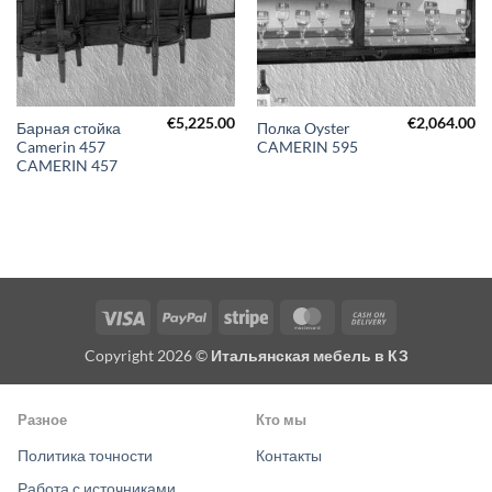
€
5,225.00
€
2,064.00
Барная стойка
Полка Oyster
Camerin 457
CAMERIN 595
CAMERIN 457
Visa
PayPal
Stripe
MasterCard
Cash
On
Copyright 2026 ©
Итальянская мебель в КЗ
Delivery
Разное
Кто мы
Политика точности
Контакты
Работа с источниками