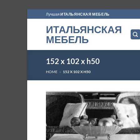
Skip
Лучшая
ИТАЛЬЯНСКАЯ МЕБЕЛЬ
to
ИТАЛЬЯНСКАЯ
content
МЕБЕЛЬ
152 x 102 x h50
HOME
»
152 X 102 X H50