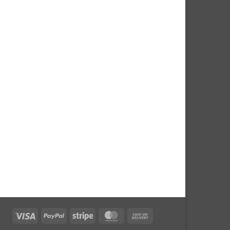
Visa
PayPal
Stripe
MasterCard
Cash
On