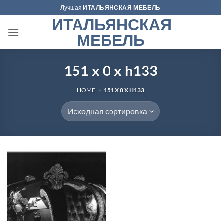
Skip
Лучшая
ИТАЛЬЯНСКАЯ МЕБЕЛЬ
to
ИТАЛЬЯНСКАЯ
content
МЕБЕЛЬ
151 x 0 x h133
HOME
»
151 X 0 X H133