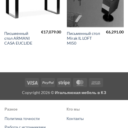
€
17,079.00
€
6,291.00
Письменный
Письменный стол
стол ARMANI
Mirak IL LOFT
CASA EUCLIDE
MI50
Visa
PayPal
Stripe
MasterCard
Cash
On
Copyright 2026 ©
Итальянская мебель в КЗ
Delivery
Разное
Кто мы
Политика точности
Контакты
Работа с источниками