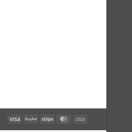
Visa
PayPal
Stripe
MasterCard
Cash
On
Delivery