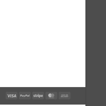
Visa
PayPal
Stripe
MasterCard
Cash
On
Delivery