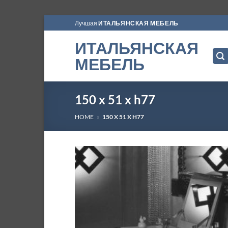
Skip
Лучшая
ИТАЛЬЯНСКАЯ МЕБЕЛЬ
to
ИТАЛЬЯНСКАЯ
content
МЕБЕЛЬ
150 x 51 x h77
HOME
»
150 X 51 X H77