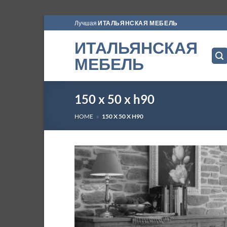
Skip
Лучшая
ИТАЛЬЯНСКАЯ МЕБЕЛЬ
to
ИТАЛЬЯНСКАЯ
content
МЕБЕЛЬ
150 x 50 x h90
HOME
»
150 X 50 X H90