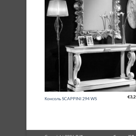
€
3,
Консоль SCAPPINI 294 WS