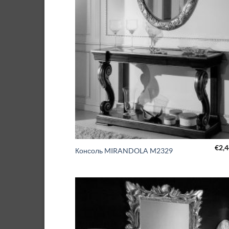
€
2,
Консоль MIRANDOLA M2329