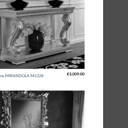
€
3,009.00
оль MIRANDOLA M2328