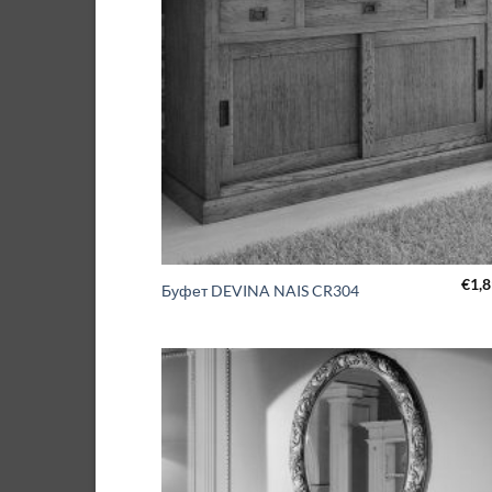
€
1,
Буфет DEVINA NAIS CR304