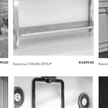
894.00
€
4,899.00
Консоль CHELINI 2091/P
Конс