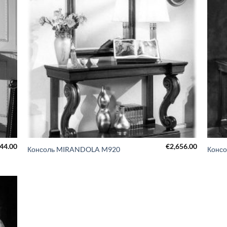
444.00
€
2,656.00
Консоль MIRANDOLA M920
Консо