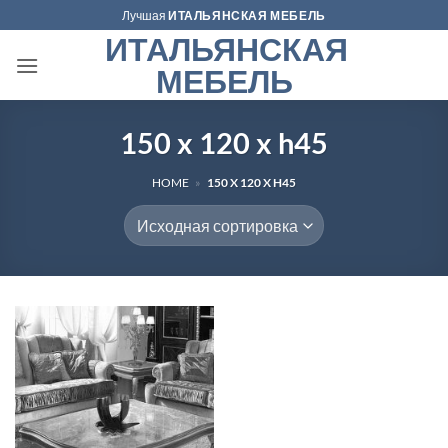
Skip
Лучшая
ИТАЛЬЯНСКАЯ МЕБЕЛЬ
to
ИТАЛЬЯНСКАЯ
content
МЕБЕЛЬ
150 x 120 x h45
HOME
»
150 X 120 X H45