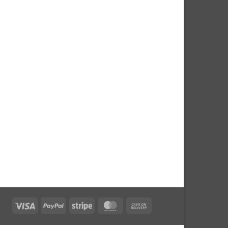
Visa
PayPal
Stripe
MasterCard
Cash
On
Delivery