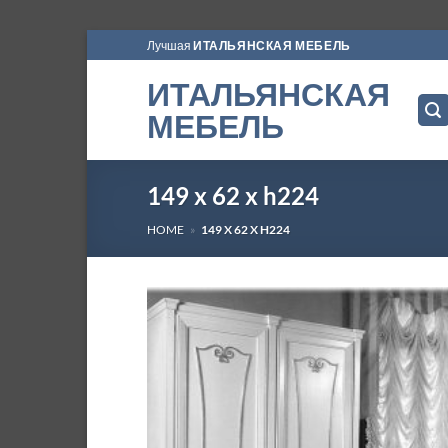
Skip
Лучшая
ИТАЛЬЯНСКАЯ МЕБЕЛЬ
to
ИТАЛЬЯНСКАЯ
content
МЕБЕЛЬ
149 x 62 x h224
HOME
»
149 X 62 X H224