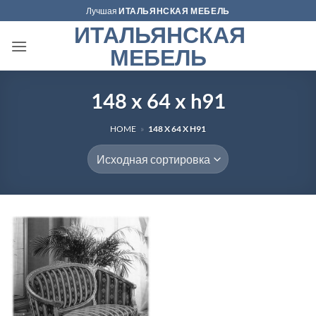
Skip
Лучшая
ИТАЛЬЯНСКАЯ МЕБЕЛЬ
to
ИТАЛЬЯНСКАЯ
content
МЕБЕЛЬ
148 x 64 x h91
HOME
»
148 X 64 X H91