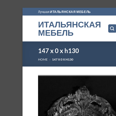
Skip
Лучшая
ИТАЛЬЯНСКАЯ МЕБЕЛЬ
to
ИТАЛЬЯНСКАЯ
content
МЕБЕЛЬ
147 x 0 x h130
HOME
»
147 X 0 X H130