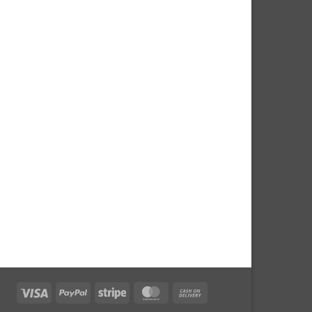
Visa
PayPal
Stripe
MasterCard
Cash
On