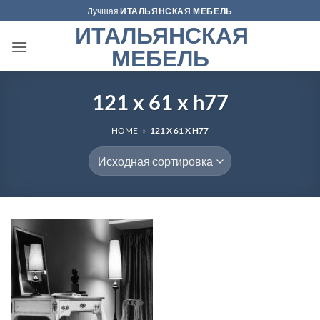
Skip
Лучшая
ИТАЛЬЯНСКАЯ МЕБЕЛЬ
to
ИТАЛЬЯНСКАЯ
content
МЕБЕЛЬ
121 x 61 x h77
HOME
»
121 X 61 X H77