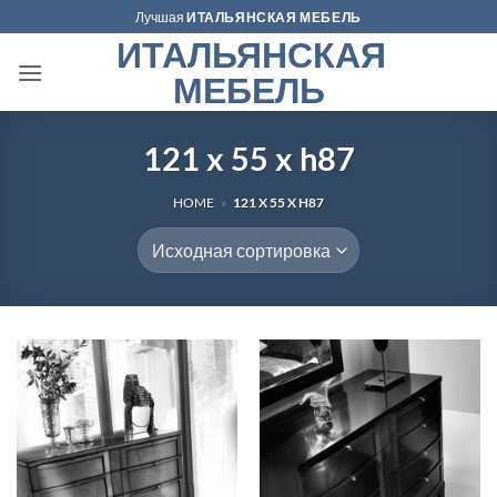
Skip
Лучшая
ИТАЛЬЯНСКАЯ МЕБЕЛЬ
to
ИТАЛЬЯНСКАЯ
content
МЕБЕЛЬ
121 x 55 x h87
HOME
»
121 X 55 X H87