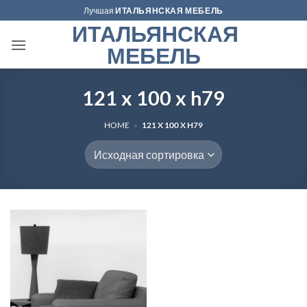
Skip
Лучшая
ИТАЛЬЯНСКАЯ МЕБЕЛЬ
to
ИТАЛЬЯНСКАЯ
content
МЕБЕЛЬ
121 x 100 x h79
HOME
»
121 X 100 X H79