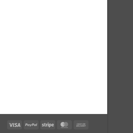
Visa
PayPal
Stripe
MasterCard
Cash
On