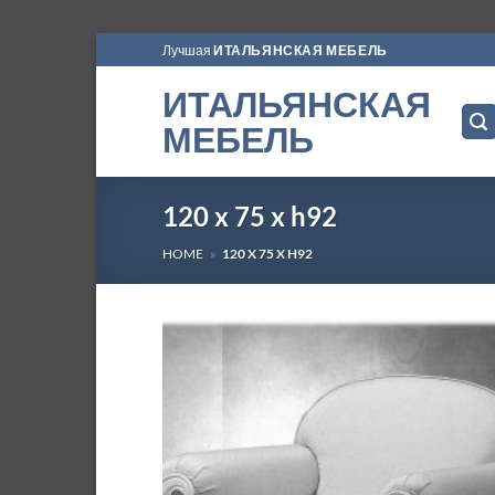
Skip
Лучшая
ИТАЛЬЯНСКАЯ МЕБЕЛЬ
to
ИТАЛЬЯНСКАЯ
content
МЕБЕЛЬ
120 x 75 x h92
HOME
»
120 X 75 X H92