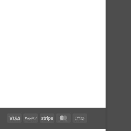
Visa
PayPal
Stripe
MasterCard
Cash
On
Delivery