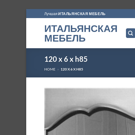
Skip
Лучшая
ИТАЛЬЯНСКАЯ МЕБЕЛЬ
to
ИТАЛЬЯНСКАЯ
content
МЕБЕЛЬ
120 x 6 x h85
HOME
»
120 X 6 X H85