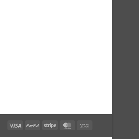
Visa
PayPal
Stripe
MasterCard
Cash
On
Delivery