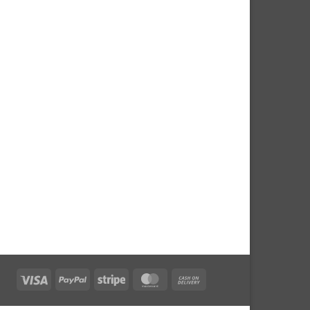
Visa
PayPal
Stripe
MasterCard
Cash
On
Delivery