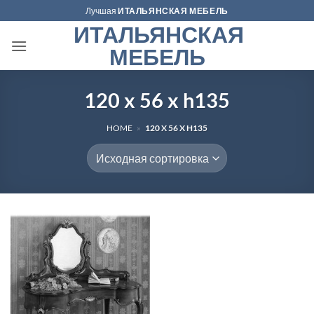
Skip
Лучшая
ИТАЛЬЯНСКАЯ МЕБЕЛЬ
to
ИТАЛЬЯНСКАЯ
content
МЕБЕЛЬ
120 x 56 x h135
HOME
»
120 X 56 X H135