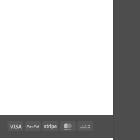
Visa
PayPal
Stripe
MasterCard
Cash
On
Delivery