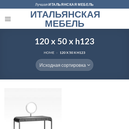
Skip
Лучшая
ИТАЛЬЯНСКАЯ МЕБЕЛЬ
to
ИТАЛЬЯНСКАЯ
content
МЕБЕЛЬ
120 x 50 x h123
HOME
»
120 X 50 X H123