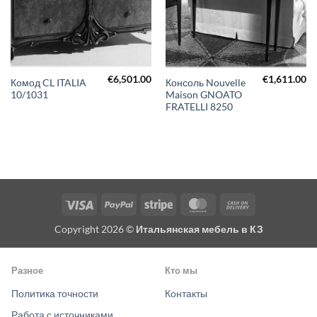
€
6,501.00
€
1,611.00
Комод CL ITALIA
Консоль Nouvelle
10/1031
Maison GNOATO
FRATELLI 8250
Visa
PayPal
Stripe
MasterCard
Cash
On
Copyright 2026 ©
Итальянская мебель в КЗ
Delivery
Разное
Кто мы
Политика точности
Контакты
Работа с источниками