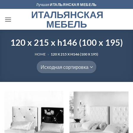
Skip
Лучшая
ИТАЛЬЯНСКАЯ МЕБЕЛЬ
to
ИТАЛЬЯНСКАЯ
content
МЕБЕЛЬ
120 x 215 x h146 (100 x 195)
HOME
»
120 X 215 X H146 (100 X 195)