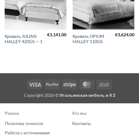
€
3,141.00
€
3,624.00
Кровать JULIAN
Кровать OPIUM
HALLEY 420GS — 1
HALLEY 110GS
Visa
PayPal
Stripe
MasterCard
Cash
On
Copyright 2026 ©
Итальянская мебель в КЗ
Delivery
Разное
Кто мы
Политика точности
Контакты
Работа с источниками