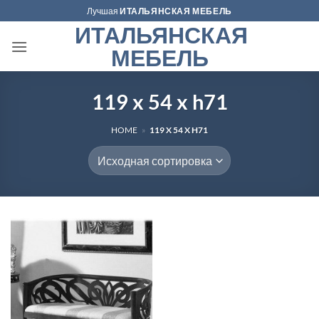
Skip
Лучшая
ИТАЛЬЯНСКАЯ МЕБЕЛЬ
to
ИТАЛЬЯНСКАЯ
content
МЕБЕЛЬ
119 x 54 x h71
HOME
»
119 X 54 X H71