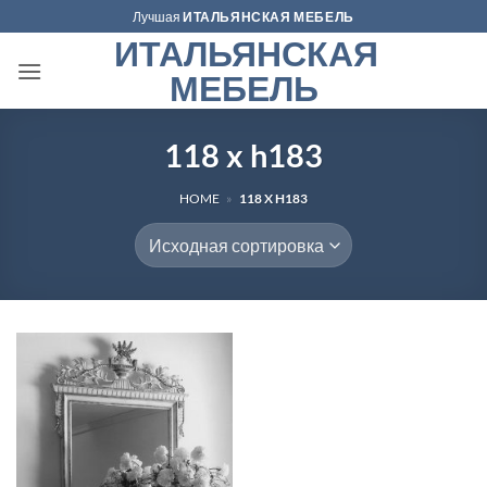
Skip
Лучшая
ИТАЛЬЯНСКАЯ МЕБЕЛЬ
to
ИТАЛЬЯНСКАЯ
content
МЕБЕЛЬ
118 x h183
HOME
»
118 X H183