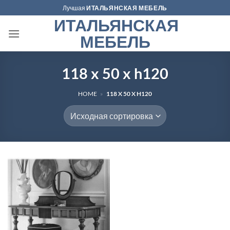
Skip
Лучшая
ИТАЛЬЯНСКАЯ МЕБЕЛЬ
to
ИТАЛЬЯНСКАЯ
content
МЕБЕЛЬ
118 x 50 x h120
HOME
»
118 X 50 X H120