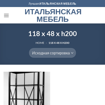
Skip
Лучшая
ИТАЛЬЯНСКАЯ МЕБЕЛЬ
to
ИТАЛЬЯНСКАЯ
content
МЕБЕЛЬ
118 x 48 x h200
HOME
»
118 X 48 X H200