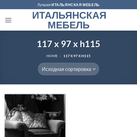
Skip
Лучшая
ИТАЛЬЯНСКАЯ МЕБЕЛЬ
to
ИТАЛЬЯНСКАЯ
content
МЕБЕЛЬ
117 x 97 x h115
HOME
»
117 X 97 X H115