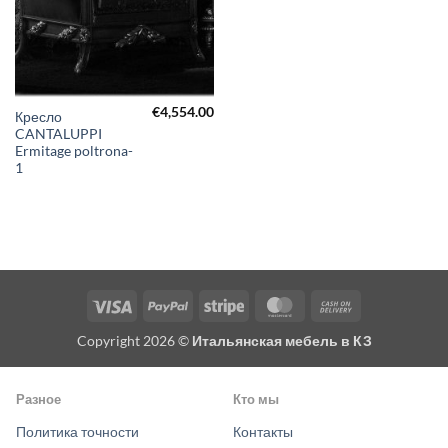
€
4,554.00
Кресло
CANTALUPPI
Ermitage poltrona-
1
Visa
PayPal
Stripe
MasterCard
Cash
On
Copyright 2026 ©
Итальянская мебель в КЗ
Delivery
Разное
Кто мы
Политика точности
Контакты