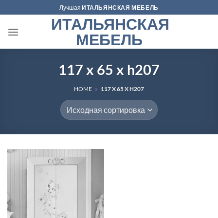
Skip
Лучшая
ИТАЛЬЯНСКАЯ МЕБЕЛЬ
to
ИТАЛЬЯНСКАЯ
content
МЕБЕЛЬ
117 x 65 x h207
HOME
»
117 X 65 X H207