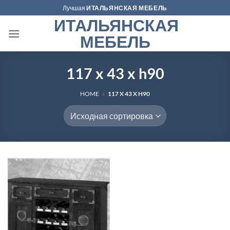
Skip
Лучшая
ИТАЛЬЯНСКАЯ МЕБЕЛЬ
to
ИТАЛЬЯНСКАЯ
content
МЕБЕЛЬ
117 x 43 x h90
HOME
»
117 X 43 X H90