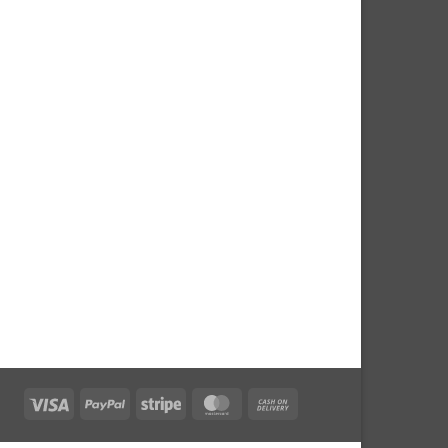
Visa
PayPal
Stripe
MasterCard
Cash
On
Delivery