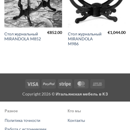
€
852.00
€
1,044.00
Стол журнальный
Стол журнальный
MIRANDOLA M852
MIRANDOLA
M986
Visa
PayPal
Stripe
MasterCard
Cash
On
Copyright 2026 ©
Итальянская мебель в КЗ
Delivery
Разное
Кто мы
Политика точности
Контакты
Работа с источниками