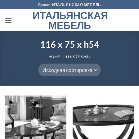
Skip
Лучшая
ИТАЛЬЯНСКАЯ МЕБЕЛЬ
to
ИТАЛЬЯНСКАЯ
content
МЕБЕЛЬ
116 x 75 x h54
HOME
»
116 X 75 X H54