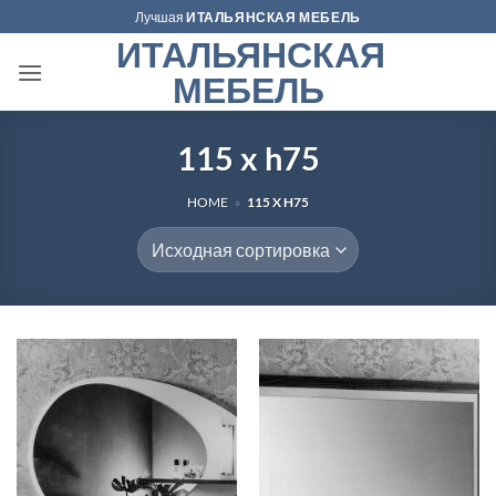
Skip
Лучшая
ИТАЛЬЯНСКАЯ МЕБЕЛЬ
to
ИТАЛЬЯНСКАЯ
content
МЕБЕЛЬ
115 x h75
HOME
»
115 X H75