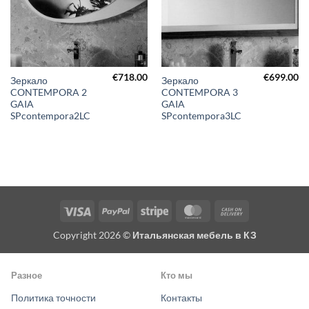
€
718.00
€
699.00
Зеркало
Зеркало
CONTEMPORA 2
CONTEMPORA 3
GAIA
GAIA
SPcontempora2LC
SPcontempora3LC
Visa
PayPal
Stripe
MasterCard
Cash
On
Copyright 2026 ©
Итальянская мебель в КЗ
Delivery
Разное
Кто мы
Политика точности
Контакты