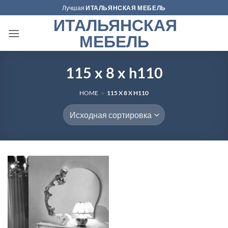
Skip
Лучшая
ИТАЛЬЯНСКАЯ МЕБЕЛЬ
to
ИТАЛЬЯНСКАЯ
content
МЕБЕЛЬ
115 x 8 x h110
HOME
»
115 X 8 X H110